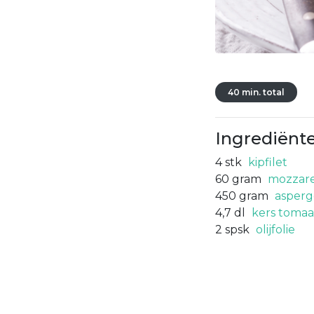
40 min. total
Ingrediënt
4
stk
kipfilet
60
gram
mozzarel
450
gram
asperg
4,7
dl
kers tomaa
2
spsk
olijfolie