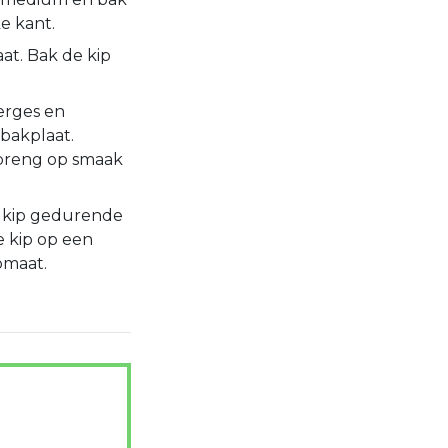
e kant.
at. Bak de kip
erges en
bakplaat.
 breng op smaak
e kip gedurende
e kip op een
omaat.