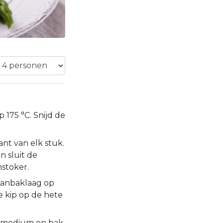
175 °C. Snijd de
ant van elk stuk.
n sluit de
stoker.
aanbaklaag op
 kip op de hete
r medium en bak