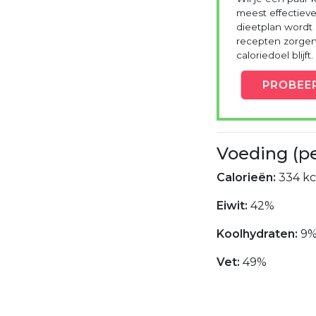
meest effectieve
dieetplan wordt
recepten zorgen 
caloriedoel blijft.
PROBEE
Voeding (p
Calorieën:
334 kc
Eiwit:
42%
Koolhydraten:
9
Vet:
49%