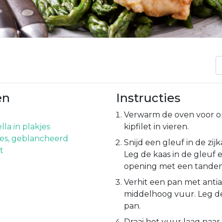
en
Instructies
Verwarm de oven voor op 
la in plakjes
kipfilet in vieren.
es, geblancheerd
Snijd een gleuf in de zijk
t
Leg de kaas in de gleuf e
opening met een tanden
Verhit een pan met anti
middelhoog vuur. Leg de
pan.
Draai het vuur laag naa