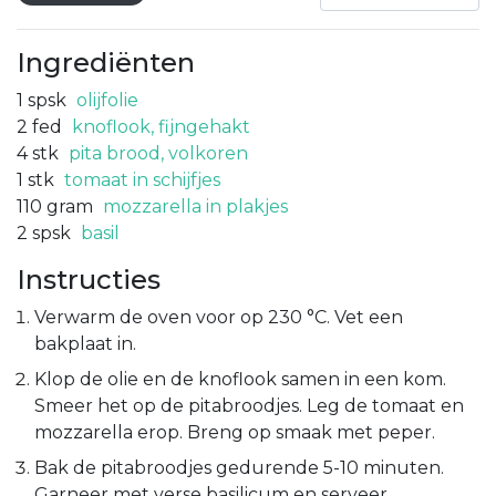
Ingrediënten
1
spsk
olijfolie
2
fed
knoflook, fijngehakt
4
stk
pita brood, volkoren
1
stk
tomaat in schijfjes
110
gram
mozzarella in plakjes
2
spsk
basil
Instructies
Verwarm de oven voor op 230 °C. Vet een
bakplaat in.
Klop de olie en de knoflook samen in een kom.
Smeer het op de pitabroodjes. Leg de tomaat en
mozzarella erop. Breng op smaak met peper.
Bak de pitabroodjes gedurende 5-10 minuten.
Garneer met verse basilicum en serveer.