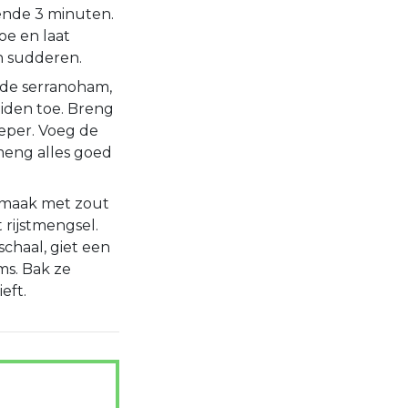
ende 3 minuten.
oe en laat
n sudderen.
 de serranoham,
iden toe. Breng
eper. Voeg de
 meng alles goed
maak met zout
 rijstmengsel.
schaal, giet een
ms. Bak ze
eft.