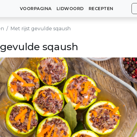
VOORPAGINA
LIDWOORD
RECEPTEN
en
Met rijst gevulde sqaush
t gevulde sqaush