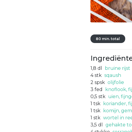
80 min. total
Ingrediënt
1,8
dl
bruine rijst
4
stk
sqaush
2
spsk
olijfolie
3
fed
knoflook, f
0,5
stk
uien, fijn
1
tsk
koriander, 
1
tsk
komijn, gem
1
stk
wortel in re
3,5
dl
gehakte t
4
stykke
serrano