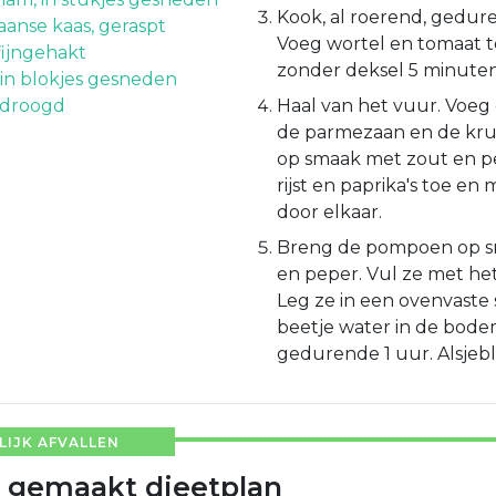
Kook, al roerend, gedur
anse kaas, geraspt
Voeg wortel en tomaat t
fijngehakt
zonder deksel 5 minute
 in blokjes gesneden
edroogd
Haal van het vuur. Voeg
de parmezaan en de kru
op smaak met zout en p
rijst en paprika's toe en
door elkaar.
Breng de pompoen op s
en peper. Vul ze met het
Leg ze in een ovenvaste 
beetje water in de bode
gedurende 1 uur. Alsjebli
IJK AFVALLEN
 gemaakt dieetplan