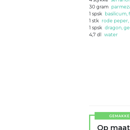
30
gram
parmeza
1
spsk
basilicum, 
1
stk
rode peper,
1
spsk
dragon, g
4,7
dl
water
GEMAKKEL
Op maat