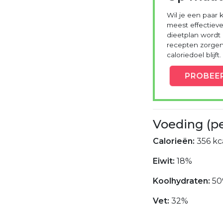
Wil je een paar k
meest effectieve
dieetplan wordt
recepten zorgen 
caloriedoel blijft.
PROBEE
Voeding (p
Calorieën:
356 kca
Eiwit:
18%
Koolhydraten:
5
Vet:
32%