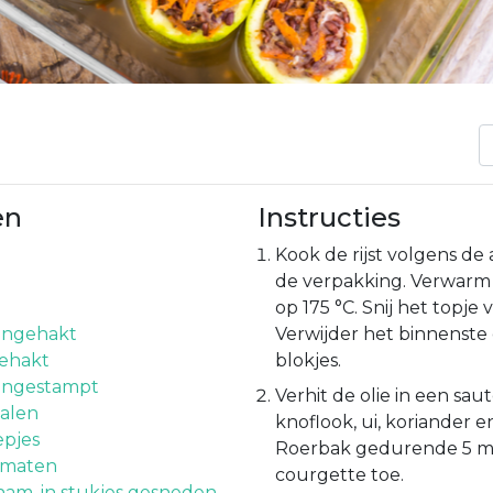
en
Instructies
Kook de rijst volgens de
de verpakking. Verwarm
op 175 °C. Snij het topj
ijngehakt
Verwijder het binnenste e
gehakt
blokjes.
fijngestampt
Verhit de olie in een sa
alen
knoflook, ui, koriander e
epjes
Roerbak gedurende 5 m
omaten
courgette toe.
ham, in stukjes gesneden