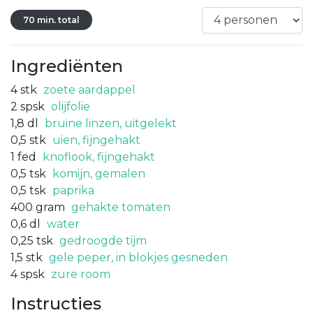
70 min. total
Ingrediënten
4
stk
zoete aardappel
2
spsk
olijfolie
1,8
dl
bruine linzen, uitgelekt
0,5
stk
uien, fijngehakt
1
fed
knoflook, fijngehakt
0,5
tsk
komijn, gemalen
0,5
tsk
paprika
400
gram
gehakte tomaten
0,6
dl
water
0,25
tsk
gedroogde tijm
1,5
stk
gele peper, in blokjes gesneden
4
spsk
zure room
Instructies