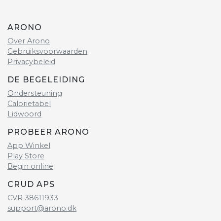
ARONO
Over Arono
Gebruiksvoorwaarden
Privacybeleid
DE BEGELEIDING
Ondersteuning
Calorietabel
Lidwoord
PROBEER ARONO
App Winkel
Play Store
Begin online
CRUD APS
CVR 38611933
support@arono.dk