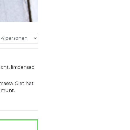
cht, limoensap
massa. Giet het
t munt.