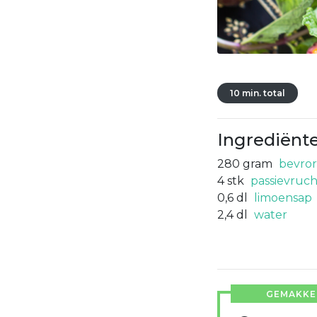
10 min. total
Ingrediënt
280
gram
bevror
4
stk
passievruch
0,6
dl
limoensap
2,4
dl
water
GEMAKKEL