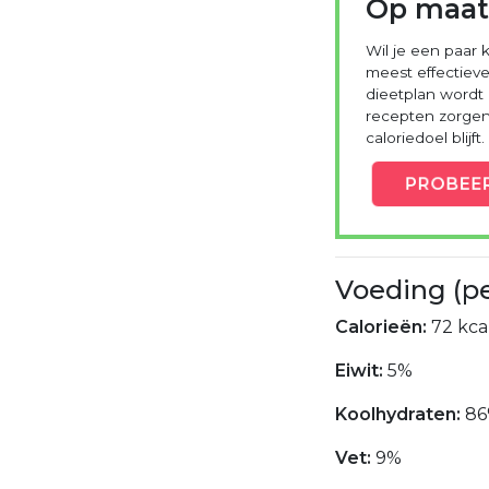
Op maat
Wil je een paar k
meest effectieve
dieetplan wordt
recepten zorgen 
caloriedoel blijft.
PROBEE
Voeding (p
Calorieën:
72 kcal
Eiwit:
5%
Koolhydraten:
8
Vet:
9%