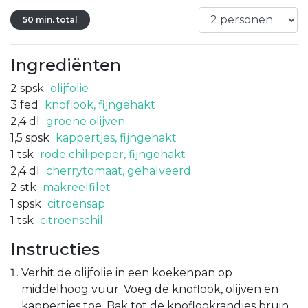
50 min. total
Ingrediënten
2
spsk
olijfolie
3
fed
knoflook, fijngehakt
2,4
dl
groene olijven
1,5
spsk
kappertjes, fijngehakt
1
tsk
rode chilipeper, fijngehakt
2,4
dl
cherrytomaat, gehalveerd
2
stk
makreelfilet
1
spsk
citroensap
1
tsk
citroenschil
Instructies
Verhit de olijfolie in een koekenpan op
middelhoog vuur. Voeg de knoflook, olijven en
kappertjes toe. Bak tot de knoflookrandjes bruin