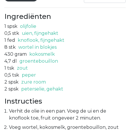
Ingrediënten
1
spsk
olijfolie
0,5
stk
uien, fijngehakt
1
fed
knoflook, fijngehakt
8
stk
wortel in blokjes
430
gram
kokosmelk
4,7
dl
groentebouillon
1
tsk
zout
0,5
tsk
peper
2
spsk
zure room
2
spsk
peterselie, gehakt
Instructies
Verhit de olie in een pan. Voeg de ui en de
knoflook toe, fruit ongeveer 2 minuten.
Voeg wortel, kokosmelk, groentebouillon, zout