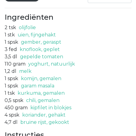
Ingrediënten
2
tsk
olijfolie
1
stk
uien, fijngehakt
1
spsk
gember, geraspt
3
fed
knoflook, geplet
3,5
dl
gepelde tomaten
110
gram
yoghurt, natuurlijk
1,2
dl
melk
1
spsk
komijn, gemalen
1
spsk
garam masala
1
tsk
kurkuma, gemalen
0,5
spsk
chili, gemalen
450
gram
kipfilet in blokjes
4
spsk
koriander, gehakt
4,7
dl
bruine rijst, gekookt
Instructies