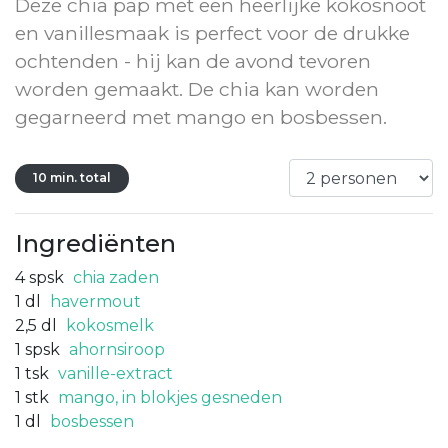
Deze chia pap met een heerlijke kokosnoot
en vanillesmaak is perfect voor de drukke
ochtenden - hij kan de avond tevoren
worden gemaakt. De chia kan worden
gegarneerd met mango en bosbessen.
10 min. total
Ingrediënten
4
spsk
chia zaden
1
dl
havermout
2,5
dl
kokosmelk
1
spsk
ahornsiroop
1
tsk
vanille-extract
1
stk
mango, in blokjes gesneden
1
dl
bosbessen