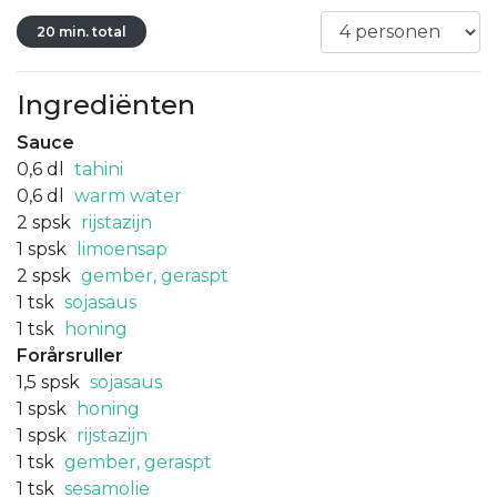
20 min. total
Ingrediënten
Sauce
0,6
dl
tahini
0,6
dl
warm water
2
spsk
rijstazijn
1
spsk
limoensap
2
spsk
gember, geraspt
1
tsk
sojasaus
1
tsk
honing
Forårsruller
1,5
spsk
sojasaus
1
spsk
honing
1
spsk
rijstazijn
1
tsk
gember, geraspt
1
tsk
sesamolie