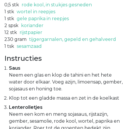
0,5
stk
rode kool, in stukjes gesneden
1
stk
wortel in reepjes
1
stk
gele paprika in reepjes
2
spsk
koriander
12
stk
rijstpapier
230
gram
tijgergarnalen, gepeld en gehalveerd
1
tsk
sesamzaad
Instructies
Saus
Neem een glas en klop de tahini en het hete
water door elkaar. Voeg azijn, limoensap, gember,
sojasaus en honing toe.
Klop tot een gladde massa en zet in de koelkast
Lenterolletjes
Neem een kom en meng sojasaus, rijstazijn,
gember, sesamolie, rode kool, wortel, paprika en
koriander. Roer tot de groenten bedekt zijn.