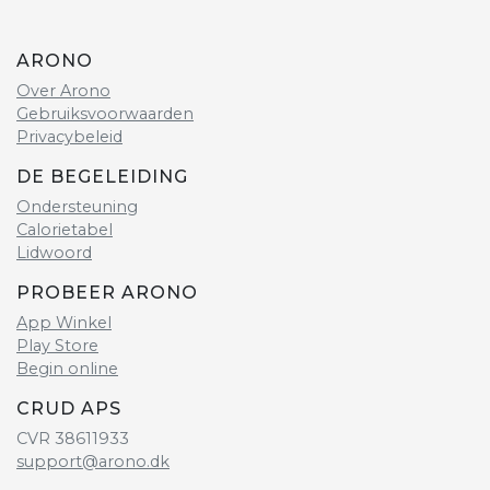
ARONO
Over Arono
Gebruiksvoorwaarden
Privacybeleid
DE BEGELEIDING
Ondersteuning
Calorietabel
Lidwoord
PROBEER ARONO
App Winkel
Play Store
Begin online
CRUD APS
CVR 38611933
support@arono.dk