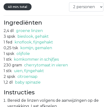
40 min. total
Ingrediënten
2,4
dl
groene linzen
3
spsk
bieslook, gehakt
1
fed
knoflook, fijngehakt
0,25
tsk
komijn, gemalen
1
spsk
olijfolie
1
stk
komkommer in schijfjes
230
gram
cherrytomaat in vieren
1
stk
uien, fijngehakt
2
spsk
citroensap
1,2
dl
baby spinazie
Instructies
Bereid de linzen volgens de aanwijzingen op de
verpakking. Laat afkoelen.