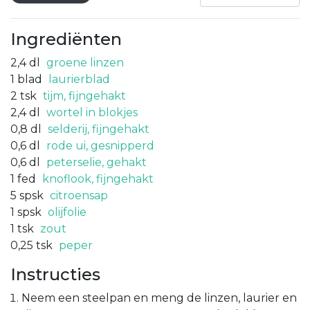
Ingrediënten
2,4
dl
groene linzen
1
blad
laurierblad
2
tsk
tijm, fijngehakt
2,4
dl
wortel in blokjes
0,8
dl
selderij, fijngehakt
0,6
dl
rode ui, gesnipperd
0,6
dl
peterselie, gehakt
1
fed
knoflook, fijngehakt
5
spsk
citroensap
1
spsk
olijfolie
1
tsk
zout
0,25
tsk
peper
Instructies
Neem een steelpan en meng de linzen, laurier en