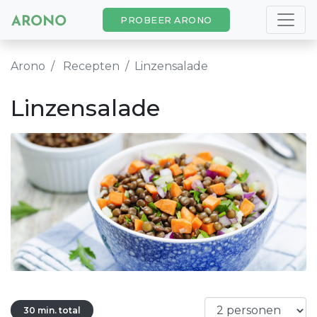
PROBEER ARONO
Arono
Recepten
Linzensalade
Linzensalade
30 min. total