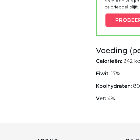
recepten zorgen 
caloriedoel blijft.
PROBEE
Voeding (p
Calorieën:
242 kc
Eiwit:
17%
Koolhydraten:
8
Vet:
4%