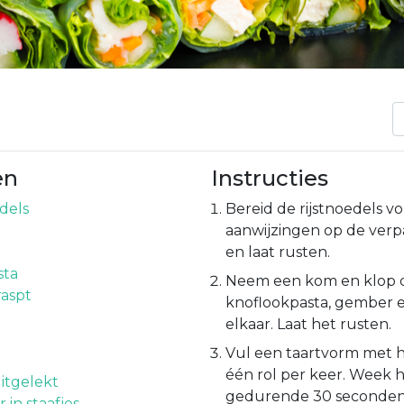
en
Instructies
edels
Bereid de rijstnoedels v
aanwijzingen op de verpa
en laat rusten.
sta
Neem een kom en klop de 
aspt
knoflookpasta, gember 
elkaar. Laat het rusten.
Vul een taartvorm met 
één rol per keer. Week he
itgelekt
gedurende 30 seconden
n staafjes