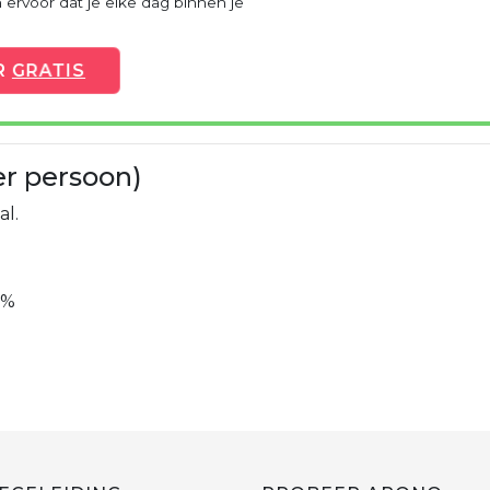
ervoor dat je elke dag binnen je
R
GRATIS
er persoon)
al.
0%