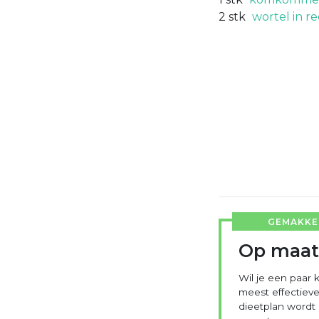
2
stk
wortel in r
GEMAKKEL
Op maat
Wil je een paar k
meest effectieve
dieetplan wordt