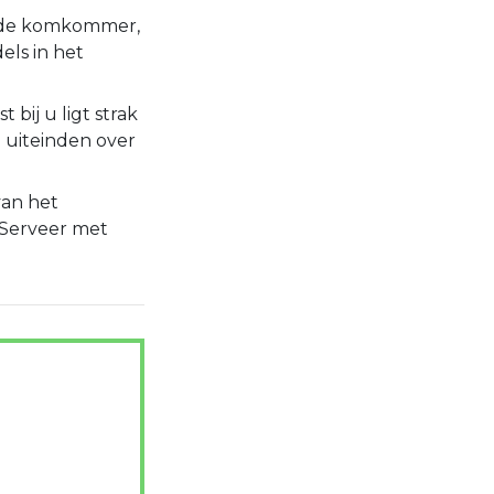
, de komkommer,
els in het
t bij u ligt strak
 uiteinden over
van het
. Serveer met