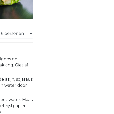
olgens de
kking. Giet af
azijn, sojasaus,
en water door
heet water. Maak
t rijstpapier
.