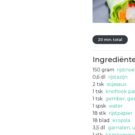
20 min. total
Ingrediënt
150
gram
rijstno
0,6
dl
rijstazijn
2
tsk
sojasaus
1
tsk
knoflook pa
1
tsk
gember, ger
1
spsk
water
18
stk
rijstpapier
18
blad
kropsla
3,5
dl
garnalen, u
1
stk
komkommer i