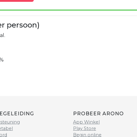
er persoon)
al.
8%
EGELEIDING
PROBEER ARONO
steuning
App Winkel
etabel
Play Store
ord
Begin online