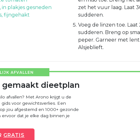
, in plakjes gesneden
zet het vuur laag. Laat 
s, fijngehakt
sudderen.
Voeg de linzen toe. Laa
sudderen. Breng op sma
peper. Garneer met lente
Alsjeblieft.
IJK AFVALLEN
 gemaakt dieetplan
ilo afvallen? Met Arono krijgt u de
 gids voor gewichtsverlies. Een
 op jou afgestemd en 1000+ gezonde
ervoor dat je elke dag binnen je
R
GRATIS