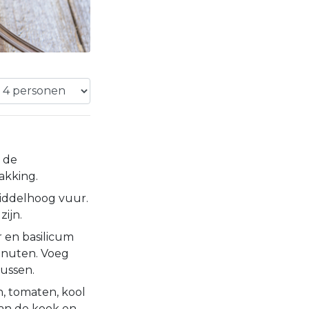
s de
akking.
middelhoog vuur.
zijn.
r en basilicum
inuten. Voeg
lussen.
, tomaten, kool
aan de kook en