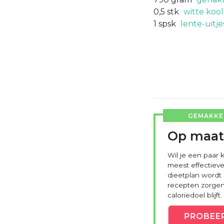
0,5
stk
witte kool
1
spsk
lente-uitje
GEMAKKEL
Op maat
Wil je een paar k
meest effectieve
dieetplan wordt
recepten zorgen 
caloriedoel blijft.
PROBEE