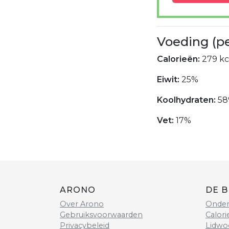
Voeding (p
Calorieën:
279 kc
Eiwit:
25%
Koolhydraten:
5
Vet:
17%
ARONO
DE B
Over Arono
Onder
Gebruiksvoorwaarden
Calori
Privacybeleid
Lidwo