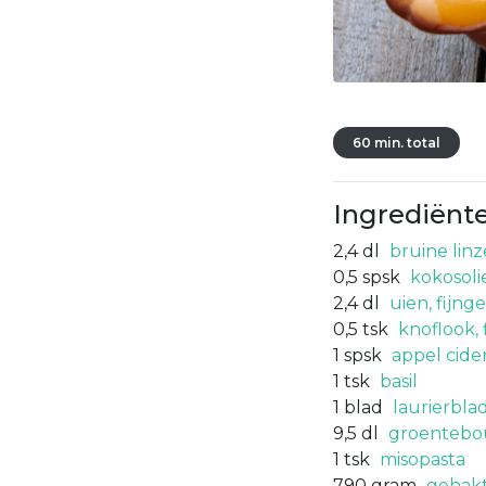
60 min. total
Ingrediënt
2,4
dl
bruine lin
0,5
spsk
kokosoli
2,4
dl
uien, fijng
0,5
tsk
knoflook, 
1
spsk
appel cider
1
tsk
basil
1
blad
laurierbla
9,5
dl
groentebou
1
tsk
misopasta
790
gram
gehak