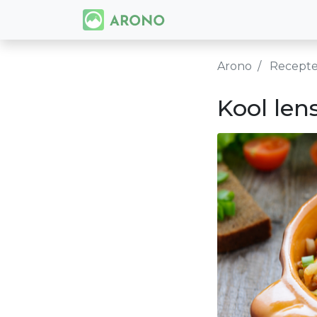
Arono
Recept
Kool len