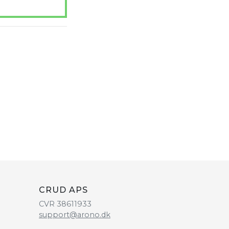
CRUD APS
CVR 38611933
support@arono.dk