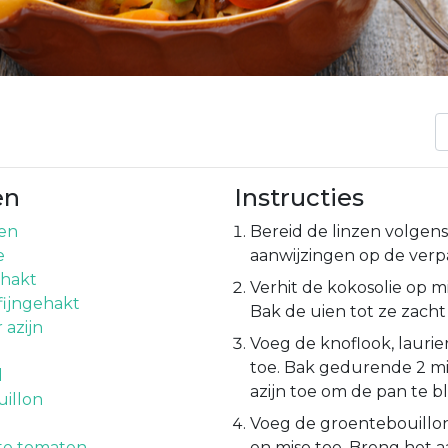
en
Instructies
zen
Bereid de linzen volgen
e
aanwijzingen op de verp
ehakt
Verhit de kokosolie op 
fijngehakt
Bak de uien tot ze zacht 
 azijn
Voeg de knoflook, laurie
toe. Bak gedurende 2 m
d
azijn toe om de pan te b
illon
Voeg de groentebouillon
te tomaten
en miso toe. Breng het 