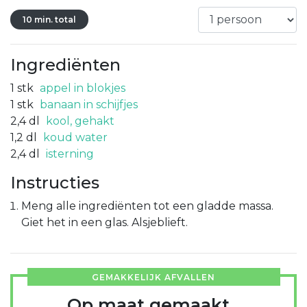
10 min. total
Ingrediënten
1
stk
appel in blokjes
1
stk
banaan in schijfjes
2,4
dl
kool, gehakt
1,2
dl
koud water
2,4
dl
isterning
Instructies
Meng alle ingrediënten tot een gladde massa.
Giet het in een glas. Alsjeblieft.
GEMAKKELIJK AFVALLEN
Op maat gemaakt