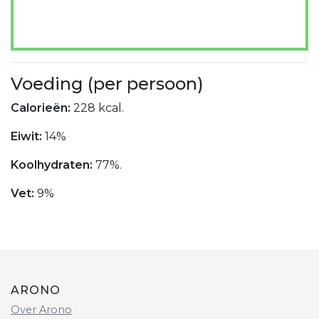
Voeding (per persoon)
Calorieën:
228 kcal.
Eiwit:
14%
Koolhydraten:
77%.
Vet:
9%
ARONO
Over Arono