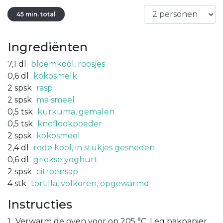
45 min. total
Ingrediënten
7,1
dl
bloemkool, roosjes
0,6
dl
kokosmelk
2
spsk
rasp
2
spsk
maïsmeel
0,5
tsk
kurkuma, gemalen
0,5
tsk
knoflookpoeder
2
spsk
kokosmeel
2,4
dl
rode kool, in stukjes gesneden
0,6
dl
griekse yoghurt
2
spsk
citroensap
4
stk
tortilla, volkoren, opgewarmd
Instructies
Verwarm de oven voor op 205 °C. Leg bakpapier