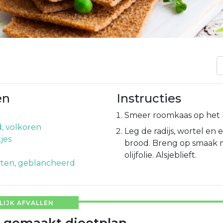
en
Instructies
Smeer roomkaas op het 
, volkoren
Leg de radijs, wortel en
kjes
brood. Breng op smaak 
olijfolie. Alsjeblieft.
ten, geblancheerd
IJK AFVALLEN
 gemaakt dieetplan