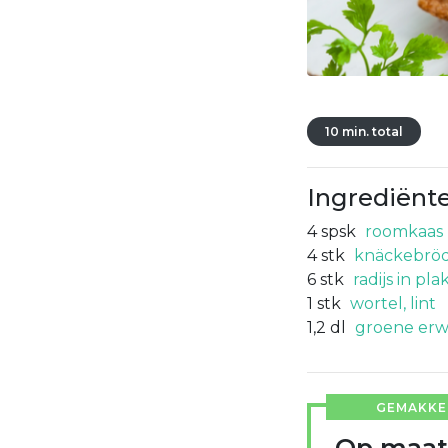
10 min. total
Ingrediënt
4
spsk
roomkaas
4
stk
knäckebröd
6
stk
radijs in pla
1
stk
wortel, lint
1,2
dl
groene erw
GEMAKKEL
Op maat