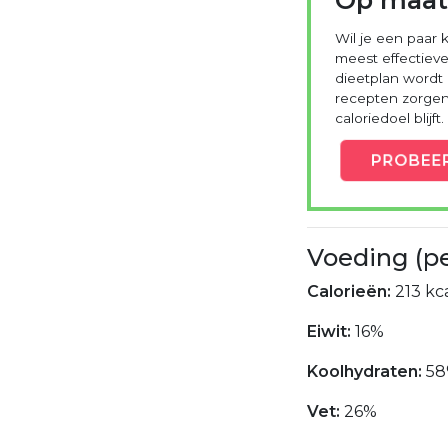
Wil je een paar k
meest effectieve
dieetplan wordt
recepten zorgen 
caloriedoel blijft.
PROBEE
Voeding (p
Calorieën:
213 kca
Eiwit:
16%
Koolhydraten:
5
Vet:
26%