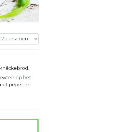
knäckebröd.
 erwten op het
met peper en