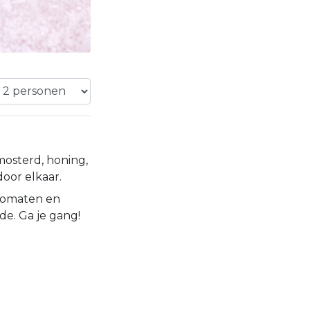
 mosterd, honing,
oor elkaar.
 tomaten en
ade. Ga je gang!