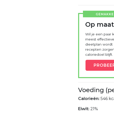
GEMAKKEL
Op maat
Wil je een paar k
meest effectieve
dieetplan wordt
recepten zorgen 
caloriedoel blijft.
PROBEE
Voeding (p
Calorieën:
546 kca
Eiwit:
21%