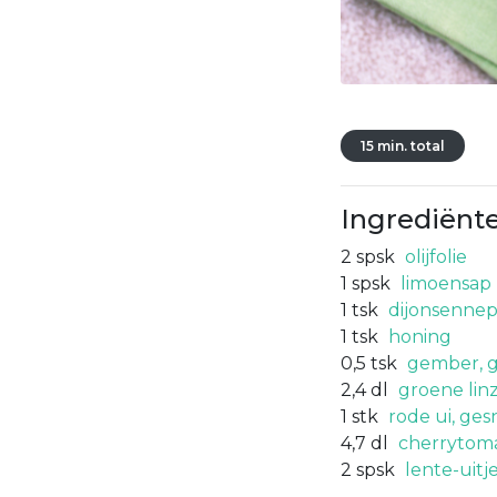
15 min. total
Ingrediënt
2
spsk
olijfolie
1
spsk
limoensap
1
tsk
dijonsenne
1
tsk
honing
0,5
tsk
gember, g
2,4
dl
groene lin
1
stk
rode ui, ge
4,7
dl
cherrytoma
2
spsk
lente-uitj