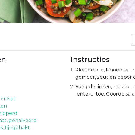
en
Instructies
Klop de olie, limoensap,
gember, zout en peper d
p
Voeg de linzen, rode ui,
lente-ui toe. Gooi de sal
eraspt
zen
snipperd
at, gehalveerd
es, fijngehakt