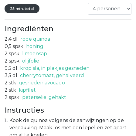
25 min. total
Ingrediënten
2,4
dl
rode quinoa
0,5
spsk
honing
2
spsk
limoensap
2
spsk
olijfolie
9,5
dl
krop sla, in plakjes gesneden
3,5
dl
cherrytomaat, gehalveerd
2
stk
gesneden avocado
2
stk
kipfilet
2
spsk
peterselie, gehakt
Instructies
Kook de quinoa volgens de aanwijzingen op de
verpakking. Maak los met een lepel en zet apart
om af te koelen.