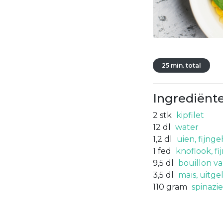
25 min. total
Ingrediënt
2
stk
kipfilet
12
dl
water
1,2
dl
uien, fijng
1
fed
knoflook, f
9,5
dl
bouillon va
3,5
dl
maïs, uitge
110
gram
spinazie