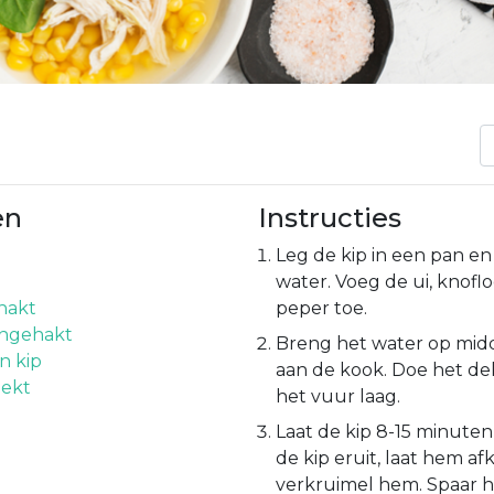
en
Instructies
Leg de kip in een pan e
water. Voeg de ui, knofl
ehakt
peper toe.
ijngehakt
Breng het water op mid
n kip
aan de kook. Doe het de
lekt
het vuur laag.
Laat de kip 8-15 minute
de kip eruit, laat hem a
verkruimel hem. Spaar h