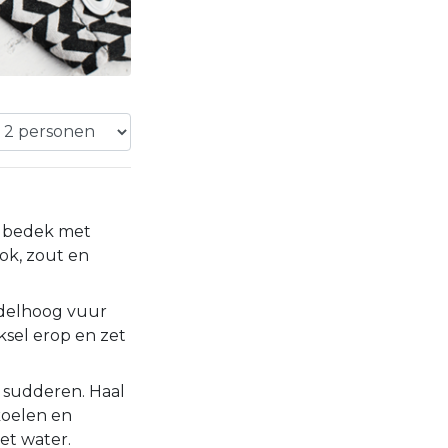
n bedek met
ook, zout en
delhoog vuur
ksel erop en zet
n sudderen. Haal
fkoelen en
et water.