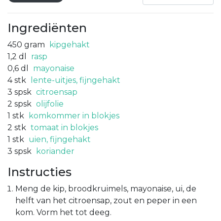
Ingrediënten
450
gram
kipgehakt
1,2
dl
rasp
0,6
dl
mayonaise
4
stk
lente-uitjes, fijngehakt
3
spsk
citroensap
2
spsk
olijfolie
1
stk
komkommer in blokjes
2
stk
tomaat in blokjes
1
stk
uien, fijngehakt
3
spsk
koriander
Instructies
Meng de kip, broodkruimels, mayonaise, ui, de
helft van het citroensap, zout en peper in een
kom. Vorm het tot deeg.