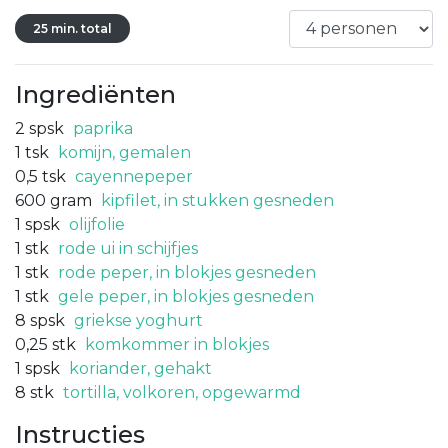
25 min. total
Ingrediënten
2
spsk
paprika
1
tsk
komijn, gemalen
0,5
tsk
cayennepeper
600
gram
kipfilet, in stukken gesneden
1
spsk
olijfolie
1
stk
rode ui in schijfjes
1
stk
rode peper, in blokjes gesneden
1
stk
gele peper, in blokjes gesneden
8
spsk
griekse yoghurt
0,25
stk
komkommer in blokjes
1
spsk
koriander, gehakt
8
stk
tortilla, volkoren, opgewarmd
Instructies