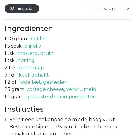
25 min. total
Ingrediënten
100
gram
kipfilet
1,5
spsk
olijfolie
1
tsk
mosterd, bruin
1
tsk
honing
2
tsk
citroensap
7,1
dl
kool, gehakt
1,2
dl
rode biet, gesneden
25
gram
cottage cheese, verkruimeld
10
gram
geroosterde pompoenpitten
Instructies
Verhit een koekenpan op middelhoog vuur.
Bestrijk de kip met 1/3 van de olie en breng op
smaak met zout en peper.