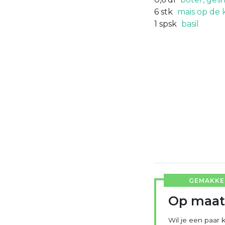
6
stk
mais op de 
1
spsk
basil
GEMAKKEL
Op maat
Wil je een paar k