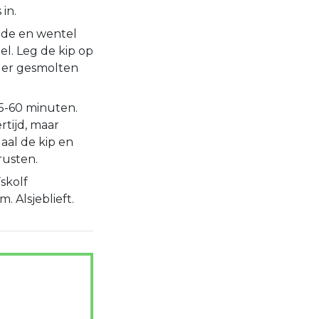
in.
nade en wentel
l. Leg de kip op
 er gesmolten
5-60 minuten.
rtijd, maar
aal de kip en
rusten.
skolf
. Alsjeblieft.