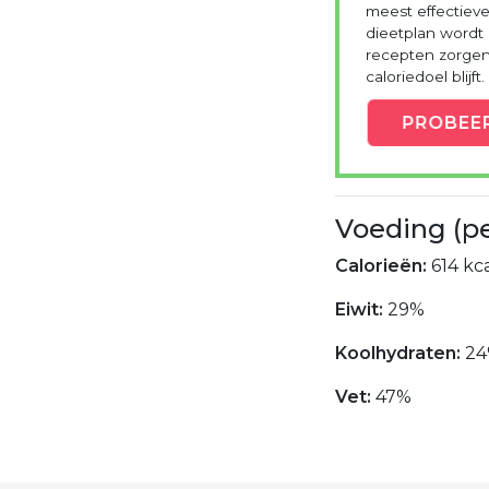
meest effectieve
dieetplan wordt
recepten zorgen 
caloriedoel blijft.
PROBEE
Voeding (p
Calorieën:
614 kca
Eiwit:
29%
Koolhydraten:
24
Vet:
47%