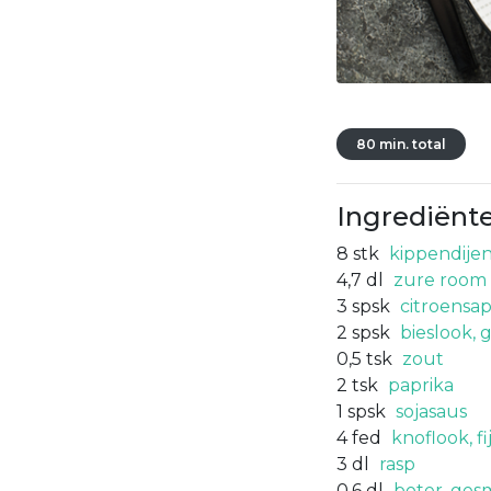
80 min. total
Ingrediënt
8
stk
kippendije
4,7
dl
zure room
3
spsk
citroensa
2
spsk
bieslook, 
0,5
tsk
zout
2
tsk
paprika
1
spsk
sojasaus
4
fed
knoflook, f
3
dl
rasp
0,6
dl
boter, ges