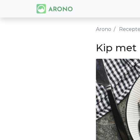
Arono
Recept
Kip met 