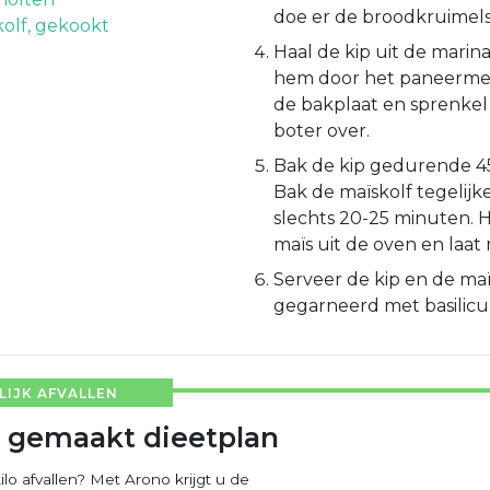
doe er de broodkruimels 
kolf, gekookt
Haal de kip uit de mari
hem door het paneermee
de bakplaat en sprenkel
boter over.
Bak de kip gedurende 4
Bak de maïskolf tegelijke
slechts 20-25 minuten. H
maïs uit de oven en laat 
Serveer de kip en de maï
gegarneerd met basilicum
IJK AFVALLEN
 gemaakt dieetplan
ilo afvallen? Met Arono krijgt u de