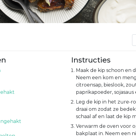
en
Instructies
n
Maak de kip schoon en 
Neem een kom en meng
p
citroensap, bieslook, zout
gehakt
paprikapoeder, sojasaus 
Leg de kip in het zure
draai om zodat ze bedekt
schaal af en laat de kip 
ijngehakt
Verwarm de oven voor op
bakplaat in. Neem een 
molten