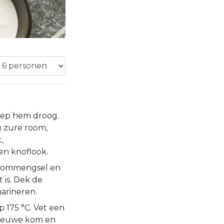
dep hem droog.
 zure room,
,
en knoflook.
-roommengsel en
 is. Dek de
marineren.
 175 °C. Vet een
nieuwe kom en