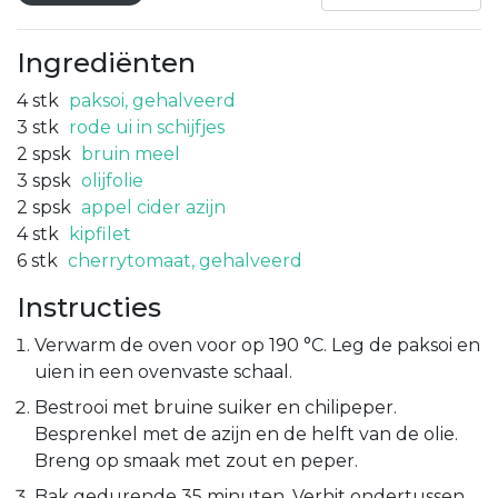
Ingrediënten
4
stk
paksoi, gehalveerd
3
stk
rode ui in schijfjes
2
spsk
bruin meel
3
spsk
olijfolie
2
spsk
appel cider azijn
4
stk
kipfilet
6
stk
cherrytomaat, gehalveerd
Instructies
Verwarm de oven voor op 190 °C. Leg de paksoi en
uien in een ovenvaste schaal.
Bestrooi met bruine suiker en chilipeper.
Besprenkel met de azijn en de helft van de olie.
Breng op smaak met zout en peper.
Bak gedurende 35 minuten. Verhit ondertussen