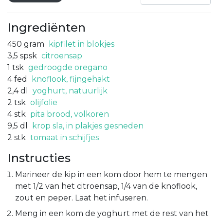
Ingrediënten
450
gram
kipfilet in blokjes
3,5
spsk
citroensap
1
tsk
gedroogde oregano
4
fed
knoflook, fijngehakt
2,4
dl
yoghurt, natuurlijk
2
tsk
olijfolie
4
stk
pita brood, volkoren
9,5
dl
krop sla, in plakjes gesneden
2
stk
tomaat in schijfjes
Instructies
Marineer de kip in een kom door hem te mengen
met 1/2 van het citroensap, 1/4 van de knoflook,
zout en peper. Laat het infuseren.
Meng in een kom de yoghurt met de rest van het