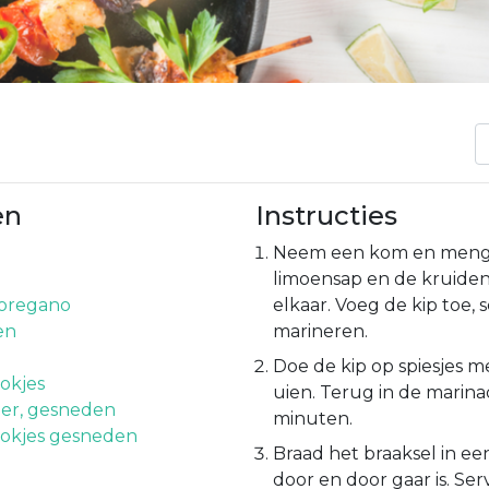
en
Instructies
Neem een kom en meng de
limoensap en de kruide
oregano
elkaar. Voeg de kip toe,
en
marineren.
Doe de kip op spiesjes m
lokjes
uien. Terug in de marin
er, gesneden
minuten.
blokjes gesneden
Braad het braaksel in ee
door en door gaar is. Se