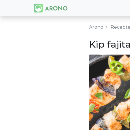
Arono
Recept
Kip fajit