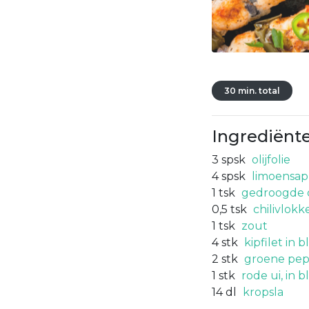
30 min. total
Ingrediënt
3
spsk
olijfolie
4
spsk
limoensap
1
tsk
gedroogde 
0,5
tsk
chilivlokk
1
tsk
zout
4
stk
kipfilet in b
2
stk
groene pep
1
stk
rode ui, in 
14
dl
kropsla