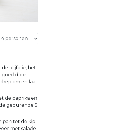
 olijfolie, het
n goed door
 schep om en laat
et de paprika en
ade gedurende 5
n pan tot de kip
rveer met salade