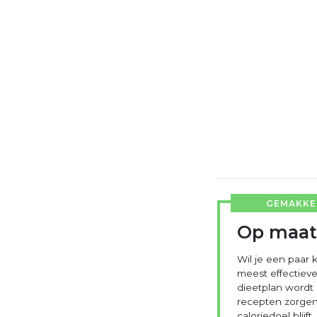
GEMAKKEL
Op maat
Wil je een paar k
meest effectieve
dieetplan wordt
recepten zorgen 
caloriedoel blijft.