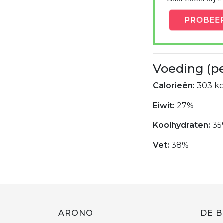
PROBEE
Voeding (p
Calorieën:
303 kc
Eiwit:
27%
Koolhydraten:
35
Vet:
38%
ARONO
DE B