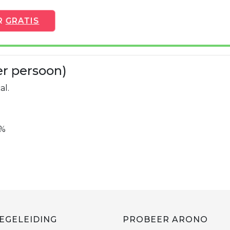
R
GRATIS
er persoon)
al.
%
EGELEIDING
PROBEER ARONO