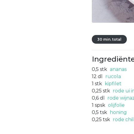
30 min. total
Ingrediënt
0,5
stk
ananas
12
dl
rucola
1
stk
kipfilet
0,25
stk
rode ui in
0,6
dl
rode wijnaz
1
spsk
olijfolie
0,5
tsk
honing
0,25
tsk
rode chil