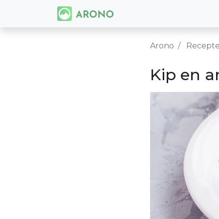
Arono
Recept
Kip en a