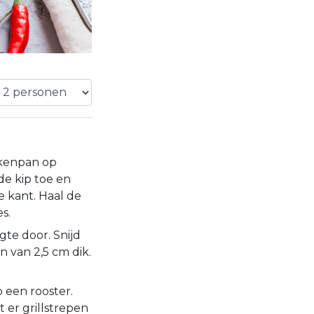
ekenpan op
e kip toe en
e kant. Haal de
es.
gte door. Snijd
n van 2,5 cm dik.
 een rooster.
t er grillstrepen