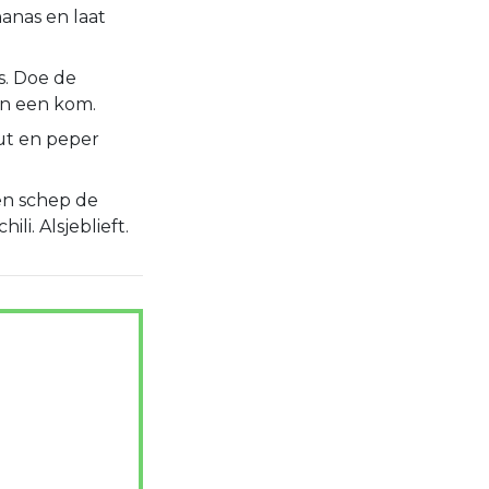
nanas en laat
s. Doe de
 in een kom.
out en peper
en schep de
li. Alsjeblieft.