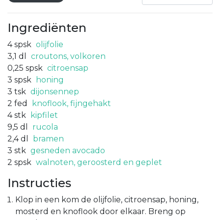
Ingrediënten
4
spsk
olijfolie
3,1
dl
croutons, volkoren
0,25
spsk
citroensap
3
spsk
honing
3
tsk
dijonsennep
2
fed
knoflook, fijngehakt
4
stk
kipfilet
9,5
dl
rucola
2,4
dl
bramen
3
stk
gesneden avocado
2
spsk
walnoten, geroosterd en geplet
Instructies
Klop in een kom de olijfolie, citroensap, honing,
mosterd en knoflook door elkaar. Breng op