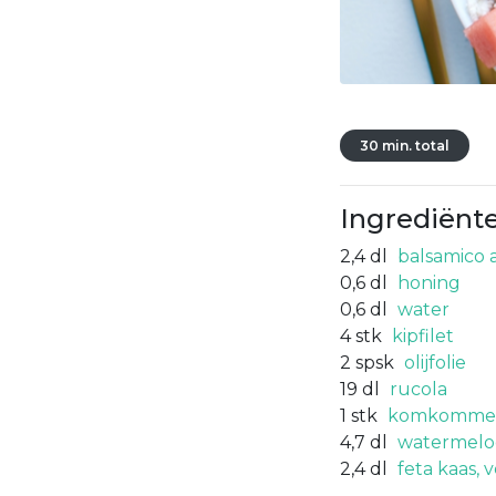
30 min. total
Ingrediënt
2,4
dl
balsamico a
0,6
dl
honing
0,6
dl
water
4
stk
kipfilet
2
spsk
olijfolie
19
dl
rucola
1
stk
komkommer 
4,7
dl
watermeloe
2,4
dl
feta kaas, 