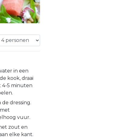
water in een
de kook, draai
t 4-5 minuten
oelen.
n de dressing.
n met
elhoog vuur.
met zout en
aan elke kant.