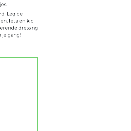
jes.
rd. Leg de
, feta en kip
terende dressing
a je gang!