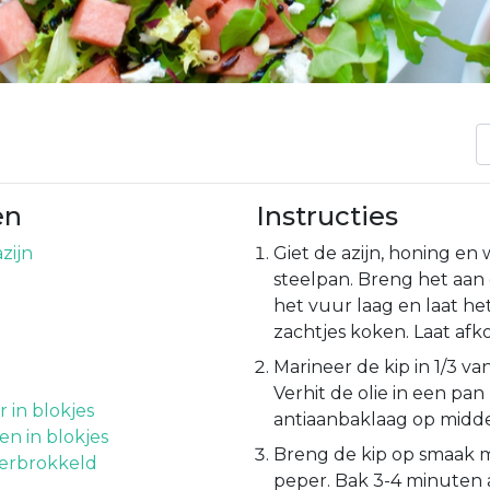
en
Instructies
zijn
Giet de azijn, honing en 
steelpan. Breng het aan 
het vuur laag en laat he
zachtjes koken. Laat afk
Marineer de kip in 1/3 va
Verhit de olie in een pa
in blokjes
antiaanbaklaag op midd
n in blokjes
Breng de kip op smaak 
verbrokkeld
peper. Bak 3-4 minuten 