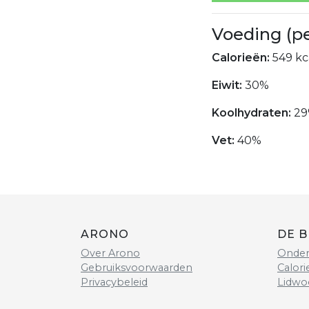
Voeding (p
Calorieën:
549 kc
Eiwit:
30%
Koolhydraten:
29
Vet:
40%
ARONO
DE B
Over Arono
Onder
Gebruiksvoorwaarden
Calori
Privacybeleid
Lidwo