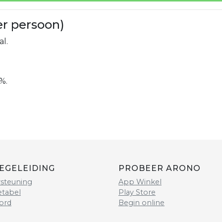
er persoon)
al.
%.
EGELEIDING
PROBEER ARONO
steuning
App Winkel
etabel
Play Store
ord
Begin online