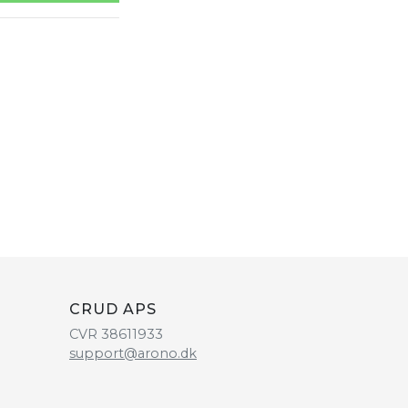
CRUD APS
CVR 38611933
support@arono.dk