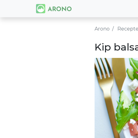
Arono
Recept
Kip bal