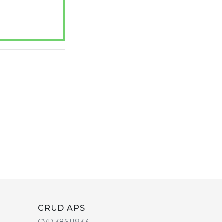
CRUD APS
CVR 38611933