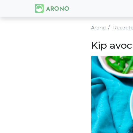
Arono
Recept
Kip avo