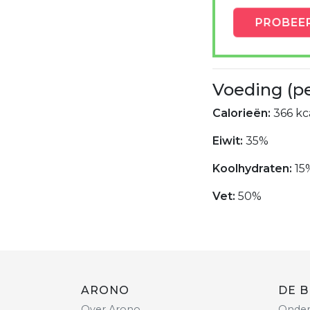
PROBEE
Voeding (p
Calorieën:
366 kca
Eiwit:
35%
Koolhydraten:
15
Vet:
50%
ARONO
DE B
Over Arono
Onder