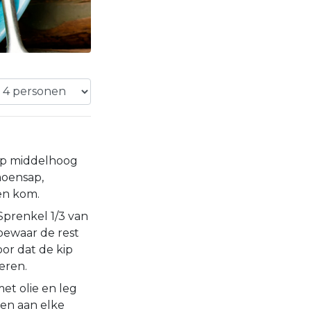
 op middelhoog
imoensap,
en kom.
Sprenkel 1/3 van
 bewaar de rest
oor dat de kip
eren.
met olie en leg
ten aan elke