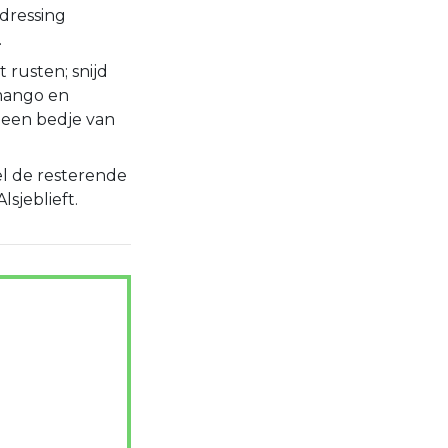
 dressing
.
t rusten; snijd
 mango en
 een bedje van
el de resterende
lsjeblieft.