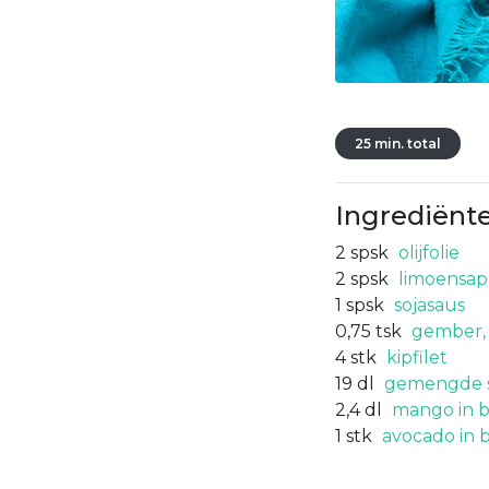
25 min. total
Ingrediënt
2
spsk
olijfolie
2
spsk
limoensap
1
spsk
sojasaus
0,75
tsk
gember, 
4
stk
kipfilet
19
dl
gemengde 
2,4
dl
mango in b
1
stk
avocado in b