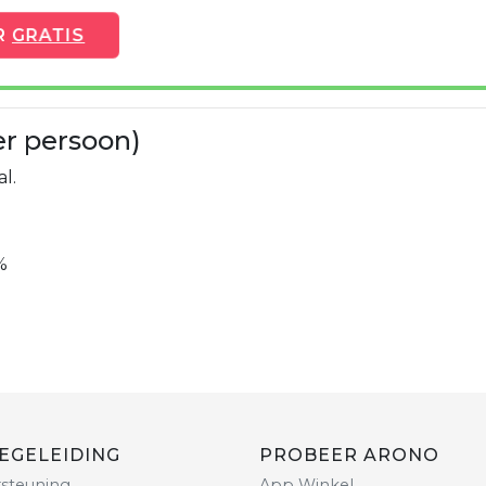
R
GRATIS
er persoon)
l.
%
EGELEIDING
PROBEER ARONO
steuning
App Winkel