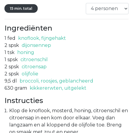
15 min. total
Ingrediënten
1
fed
knoflook, fijngehakt
2
spsk
dijonsennep
1
tsk
honing
1
spsk
citroenschil
2
spsk
citroensap
2
spsk
olijfolie
9,5
dl
broccoli, roosjes, geblancheerd
630
gram
kikkererwten, uitgelekt
Instructies
Klop de knoflook, mosterd, honing, citroenschil en
citroensap in een kom door elkaar. Voeg dan
langzaam en al kloppend de olijfolie toe. Breng
op smaak met zout en peper.