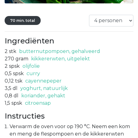
70 min. total
Ingrediënten
2
stk
butternutpompoen, gehalveerd
270
gram
kikkererwten, uitgelekt
2
spsk
olijfolie
0,5
spsk
curry
0,12
tsk
cayennepeper
3,5
dl
yoghurt, natuurlijk
0,8
dl
koriander, gehakt
1,5
spsk
citroensap
Instructies
Verwarm de oven voor op 190 °C. Neem een kom
en meng de flespompoen en de kikkererwten