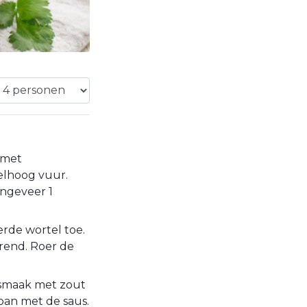
n met
elhoog vuur.
ongeveer 1
rde wortel toe.
erend. Roer de
smaak met zout
pan met de saus.