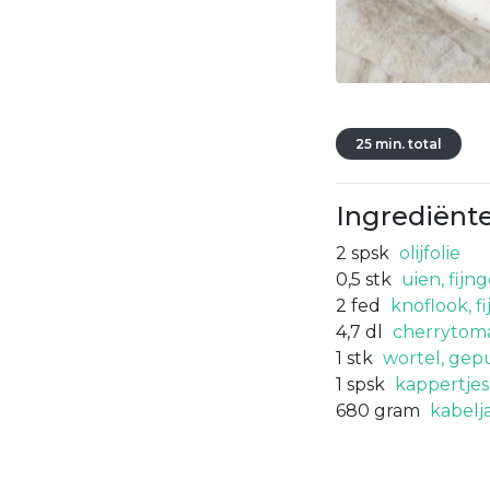
25 min. total
Ingrediënt
2
spsk
olijfolie
0,5
stk
uien, fijn
2
fed
knoflook, f
4,7
dl
cherrytoma
1
stk
wortel, gep
1
spsk
kappertjes
680
gram
kabelj