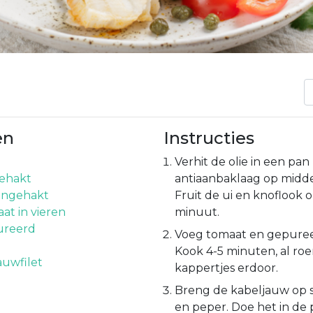
en
Instructies
Verhit de olie in een pa
gehakt
antiaanbaklaag op midd
ijngehakt
Fruit de ui en knoflook 
at in vieren
minuut.
ureerd
Voeg tomaat en gepuree
Kook 4-5 minuten, al ro
auwfilet
kappertjes erdoor.
Breng de kabeljauw op 
en peper. Doe het in de 