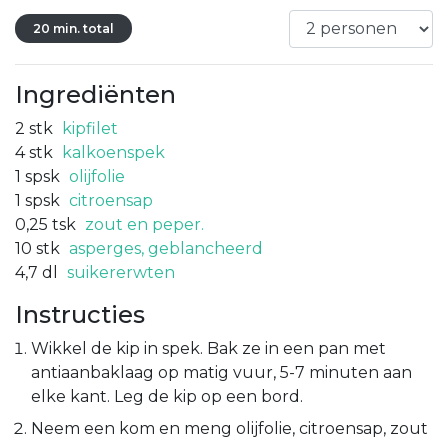
20 min. total
Ingrediënten
2
stk
kipfilet
4
stk
kalkoenspek
1
spsk
olijfolie
1
spsk
citroensap
0,25
tsk
zout en peper.
10
stk
asperges, geblancheerd
4,7
dl
suikererwten
Instructies
Wikkel de kip in spek. Bak ze in een pan met
antiaanbaklaag op matig vuur, 5-7 minuten aan
elke kant. Leg de kip op een bord.
Neem een kom en meng olijfolie, citroensap, zout