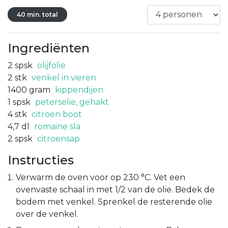
40 min. total
Ingrediënten
2
spsk
olijfolie
2
stk
venkel in vieren
1400
gram
kippendijen
1
spsk
peterselie, gehakt
4
stk
citroen boot
4,7
dl
romaine sla
2
spsk
citroensap
Instructies
Verwarm de oven voor op 230 °C. Vet een
ovenvaste schaal in met 1/2 van de olie. Bedek de
bodem met venkel. Sprenkel de resterende olie
over de venkel.