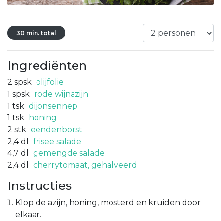
30 min. total
Ingrediënten
2
spsk
olijfolie
1
spsk
rode wijnazijn
1
tsk
dijonsennep
1
tsk
honing
2
stk
eendenborst
2,4
dl
frisee salade
4,7
dl
gemengde salade
2,4
dl
cherrytomaat, gehalveerd
Instructies
Klop de azijn, honing, mosterd en kruiden door
elkaar.