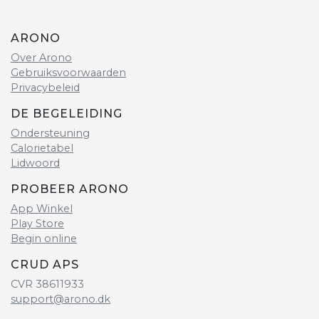
ARONO
Over Arono
Gebruiksvoorwaarden
Privacybeleid
DE BEGELEIDING
Ondersteuning
Calorietabel
Lidwoord
PROBEER ARONO
App Winkel
Play Store
Begin online
CRUD APS
CVR 38611933
support@arono.dk