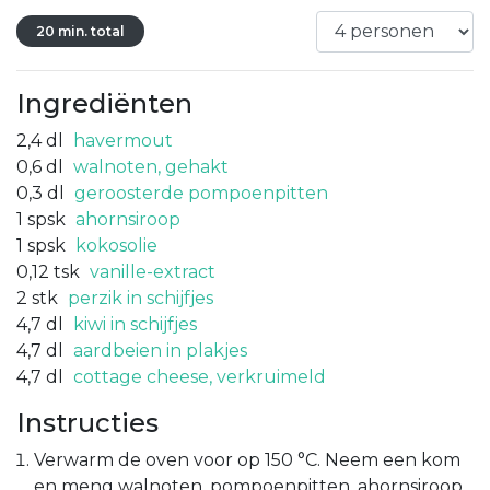
20 min. total
Ingrediënten
2,4
dl
havermout
0,6
dl
walnoten, gehakt
0,3
dl
geroosterde pompoenpitten
1
spsk
ahornsiroop
1
spsk
kokosolie
0,12
tsk
vanille-extract
2
stk
perzik in schijfjes
4,7
dl
kiwi in schijfjes
4,7
dl
aardbeien in plakjes
4,7
dl
cottage cheese, verkruimeld
Instructies
Verwarm de oven voor op 150 °C. Neem een kom
en meng walnoten, pompoenpitten, ahornsiroop,