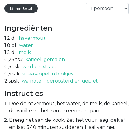
15 min. total
Ingrediënten
1,2
dl
havermout
1,8
dl
water
1,2
dl
melk
0,25
tsk
kaneel, gemalen
0,5
tsk
vanille-extract
0,5
stk
sinaasappel in blokjes
2
spsk
walnoten, geroosterd en geplet
Instructies
Doe de havermout, het water, de melk, de kaneel,
de vanille en het zout in een steelpan.
Breng het aan de kook. Zet het vuur laag, dek af
en laat 5-10 minuten sudderen. Haal van het