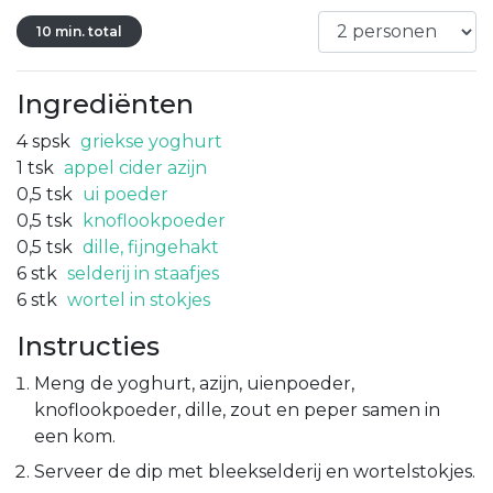
10 min. total
Ingrediënten
4
spsk
griekse yoghurt
1
tsk
appel cider azijn
0,5
tsk
ui poeder
0,5
tsk
knoflookpoeder
0,5
tsk
dille, fijngehakt
6
stk
selderij in staafjes
6
stk
wortel in stokjes
Instructies
Meng de yoghurt, azijn, uienpoeder,
knoflookpoeder, dille, zout en peper samen in
een kom.
Serveer de dip met bleekselderij en wortelstokjes.