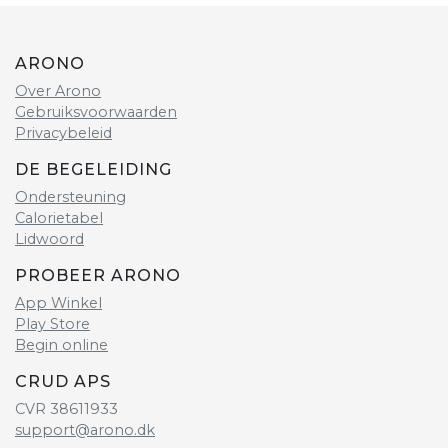
ARONO
Over Arono
Gebruiksvoorwaarden
Privacybeleid
DE BEGELEIDING
Ondersteuning
Calorietabel
Lidwoord
PROBEER ARONO
App Winkel
Play Store
Begin online
CRUD APS
CVR 38611933
support@arono.dk