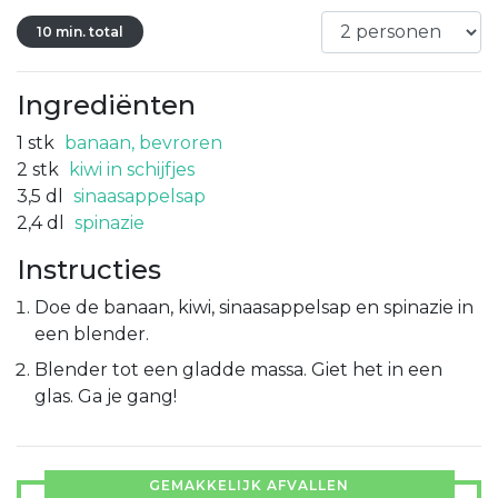
10 min. total
Ingrediënten
1
stk
banaan, bevroren
2
stk
kiwi in schijfjes
3,5
dl
sinaasappelsap
2,4
dl
spinazie
Instructies
Doe de banaan, kiwi, sinaasappelsap en spinazie in
een blender.
Blender tot een gladde massa. Giet het in een
glas. Ga je gang!
GEMAKKELIJK AFVALLEN