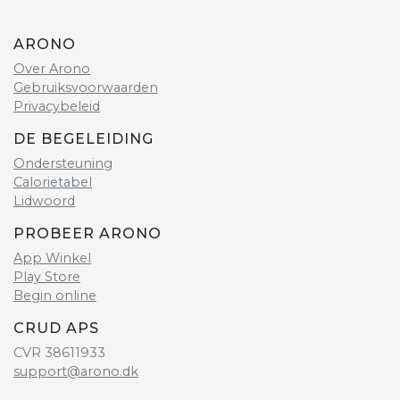
ARONO
Over Arono
Gebruiksvoorwaarden
Privacybeleid
DE BEGELEIDING
Ondersteuning
Calorietabel
Lidwoord
PROBEER ARONO
App Winkel
Play Store
Begin online
CRUD APS
CVR 38611933
support@arono.dk