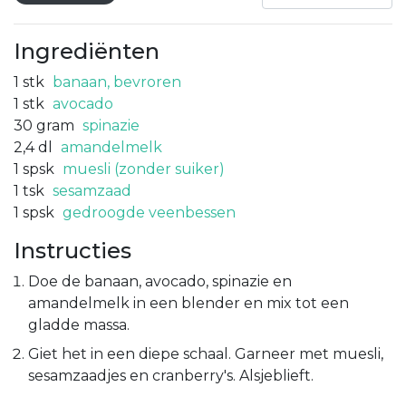
Ingrediënten
1
stk
banaan, bevroren
1
stk
avocado
30
gram
spinazie
2,4
dl
amandelmelk
1
spsk
muesli (zonder suiker)
1
tsk
sesamzaad
1
spsk
gedroogde veenbessen
Instructies
Doe de banaan, avocado, spinazie en
amandelmelk in een blender en mix tot een
gladde massa.
Giet het in een diepe schaal. Garneer met muesli,
sesamzaadjes en cranberry's. Alsjeblieft.