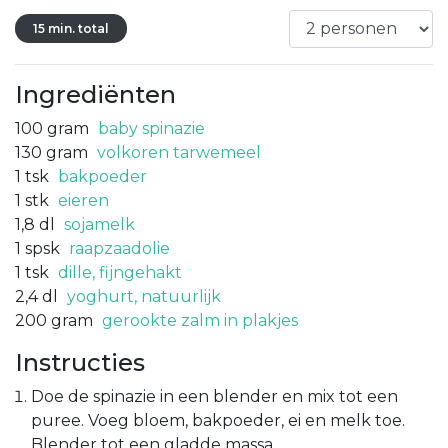
15 min. total
Ingrediënten
100
gram
baby spinazie
130
gram
volkoren tarwemeel
1
tsk
bakpoeder
1
stk
eieren
1,8
dl
sojamelk
1
spsk
raapzaadolie
1
tsk
dille, fijngehakt
2,4
dl
yoghurt, natuurlijk
200
gram
gerookte zalm in plakjes
Instructies
Doe de spinazie in een blender en mix tot een
puree. Voeg bloem, bakpoeder, ei en melk toe.
Blender tot een gladde massa.