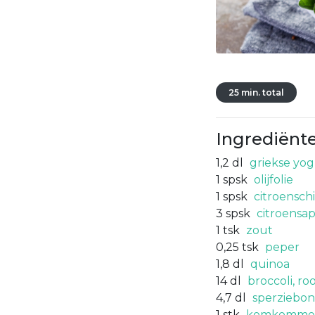
25 min. total
Ingrediënt
1,2
dl
griekse yo
1
spsk
olijfolie
1
spsk
citroenschi
3
spsk
citroensa
1
tsk
zout
0,25
tsk
peper
1,8
dl
quinoa
14
dl
broccoli, ro
4,7
dl
sperziebo
1
stk
komkommer i