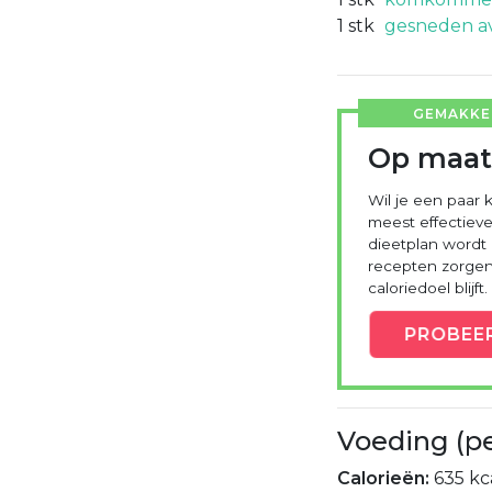
1
stk
gesneden a
GEMAKKEL
Op maat
Wil je een paar k
meest effectieve
dieetplan wordt
recepten zorgen 
caloriedoel blijft.
PROBEE
Voeding (p
Calorieën:
635 kca