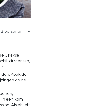
e Griekse
schil, citroensap,
ar.
iden. Kook de
jzingen op de
 bonen,
in een kom.
ing. Alsjeblieft.