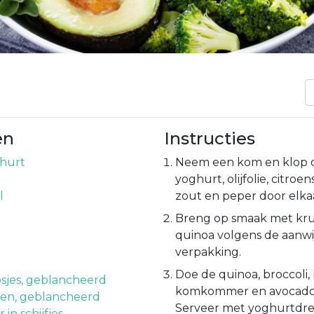
en
Instructies
ghurt
Neem een kom en klop d
yoghurt, olijfolie, citroen
l
zout en peper door elka
p
Breng op smaak met kru
quinoa volgens de aanwi
verpakking.
Doe de quinoa, broccoli,
osjes, geblancheerd
komkommer en avocado 
nen, geblancheerd
Serveer met yoghurtdress
n schijfjes