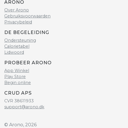
ARONO
Over Arono
Gebruiksvoorwaarden
Privacybeleid
DE BEGELEIDING
Ondersteuning
Calorietabel
Lidwoord
PROBEER ARONO
App Winkel
Play Store
Begin online
CRUD APS
CVR 38611933
support@arono.dk
© Arono, 2026