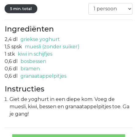
5 min. total
Ingrediënten
2,4
dl
griekse yoghurt
1,5
spsk
muesli (zonder suiker)
1
stk
kiwi in schijfjes
0,6
dl
bosbessen
0,6
dl
bramen
0,6
dl
granaatappelpitjes
Instructies
Giet de yoghurt in een diepe kom. Voeg de
muesli, kiwi, bessen en granaatappelpitjes toe. Ga
je gang!