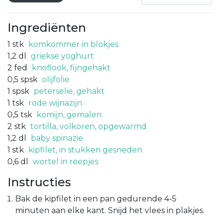
Ingrediënten
1
stk
komkommer in blokjes
1,2
dl
griekse yoghurt
2
fed
knoflook, fijngehakt
0,5
spsk
olijfolie
1
spsk
peterselie, gehakt
1
tsk
rode wijnazijn
0,5
tsk
komijn, gemalen
2
stk
tortilla, volkoren, opgewarmd
1,2
dl
baby spinazie
1
stk
kipfilet, in stukken gesneden
0,6
dl
wortel in reepjes
Instructies
Bak de kipfilet in een pan gedurende 4-5
minuten aan elke kant. Snijd het vlees in plakjes.