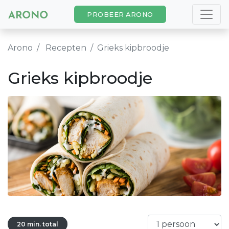
PROBEER ARONO
Arono
Recepten
Grieks kipbroodje
Grieks kipbroodje
20 min. total