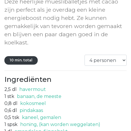
Deze heerlijke muesliballetjes met cacao
zijn perfect als je overdag een kleine
energieboost nodig hebt. Ze kunnen
gemakkelijk van tevoren worden gemaakt
en blijven een paar dagen goed in de
koelkast.
10 min. total
Ingrediënten
2,5
dl
havermout
1
stk
banaan, de meeste
0,8
dl
kokosmeel
0,6
dl
pindakaas
0,5
tsk
kaneel, gemalen
1
spsk
honing, (kan worden weggelaten)