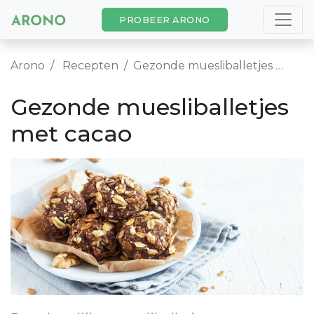
PROBEER ARONO
Arono
Recepten
Gezonde muesliballetjes met cacao
Gezonde muesliballetjes
met cacao