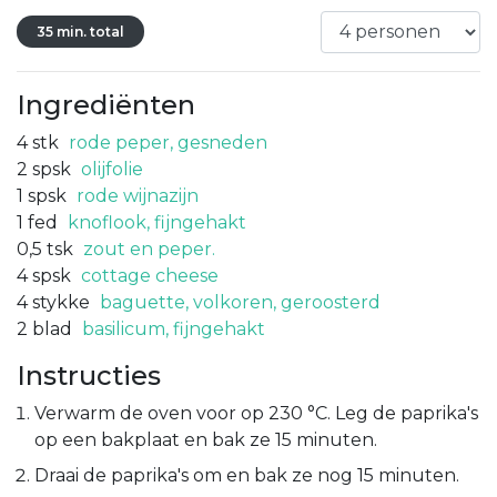
35 min. total
Ingrediënten
4
stk
rode peper, gesneden
2
spsk
olijfolie
1
spsk
rode wijnazijn
1
fed
knoflook, fijngehakt
0,5
tsk
zout en peper.
4
spsk
cottage cheese
4
stykke
baguette, volkoren, geroosterd
2
blad
basilicum, fijngehakt
Instructies
Verwarm de oven voor op 230 °C. Leg de paprika's
op een bakplaat en bak ze 15 minuten.
Draai de paprika's om en bak ze nog 15 minuten.