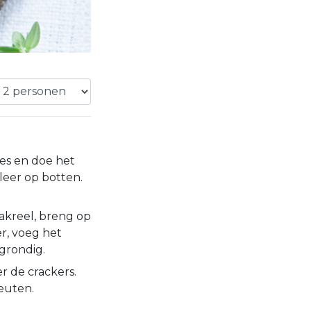
jes en doe het
leer op botten.
akreel, breng op
r, voeg het
grondig.
r de crackers.
euten.