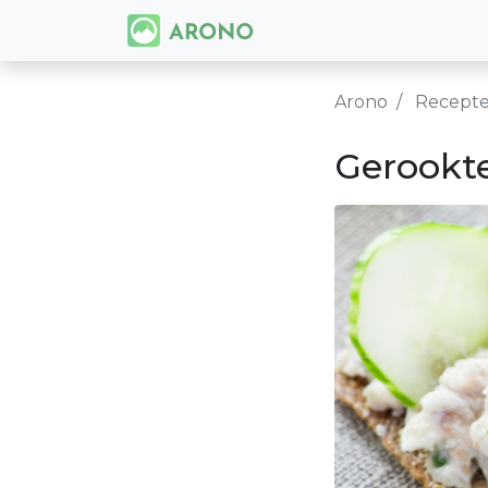
Arono
Recept
Gerookt