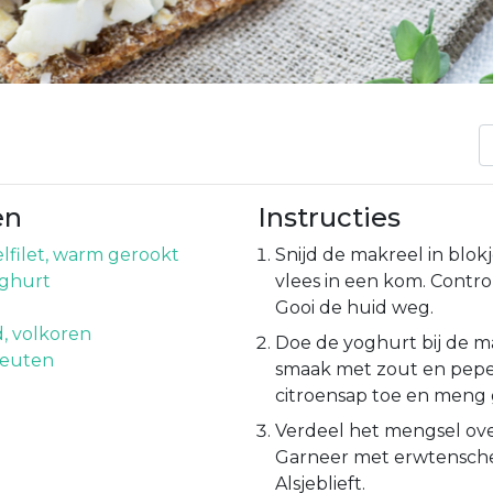
en
Instructies
lfilet, warm gerookt
Snijd de makreel in blok
oghurt
vlees in een kom. Contro
Gooi de huid weg.
, volkoren
Doe de yoghurt bij de m
heuten
smaak met zout en pepe
citroensap toe en meng 
Verdeel het mengsel ove
Garneer met erwtensch
Alsjeblieft.