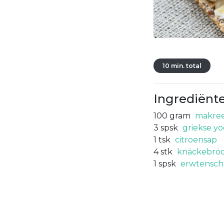
10 min. total
Ingrediënt
100
gram
makree
3
spsk
griekse y
1
tsk
citroensap
4
stk
knäckebröd
1
spsk
erwtensc