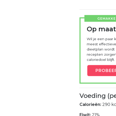
GEMAKKEL
Op maat
Wil je een paar k
meest effectieve
dieetplan wordt
recepten zorgen 
caloriedoel blijft.
PROBEE
Voeding (p
Calorieën:
290 kc
Eiwit:
21%