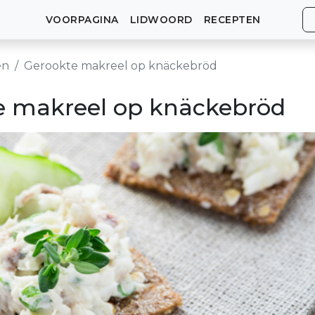
VOORPAGINA
LIDWOORD
RECEPTEN
en
Gerookte makreel op knäckebröd
e makreel op knäckebröd