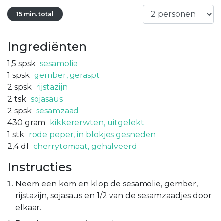
15 min. total
Ingrediënten
1,5
spsk
sesamolie
1
spsk
gember, geraspt
2
spsk
rijstazijn
2
tsk
sojasaus
2
spsk
sesamzaad
430
gram
kikkererwten, uitgelekt
1
stk
rode peper, in blokjes gesneden
2,4
dl
cherrytomaat, gehalveerd
Instructies
Neem een kom en klop de sesamolie, gember,
rijstazijn, sojasaus en 1/2 van de sesamzaadjes door
elkaar.